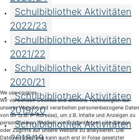
Schulbibliothek Aktivitäten
2022/23
Schulbibliothek Aktivitäten
2021/22
Schulbibliothek Aktivitäten
2020/21
We use cookies
Schulbibliothek Aktivitäten
Wir verwenden Cookies und ähnliche Technologien auf
2019/20
unserer Website und verarbeiten personenbezogene Daten
von dir (z.B. IP-Adresse), um z.B. Inhalte und Anzeigen zu
Schulbibliothek Aktivitäten
personalisieren, Medien von Drittanbietern einzubinden
oder Zugriffe auf unsere Website zu analysieren. Die
2018/19
Datenverarbeitung kann auch erst in Folge gesetzter